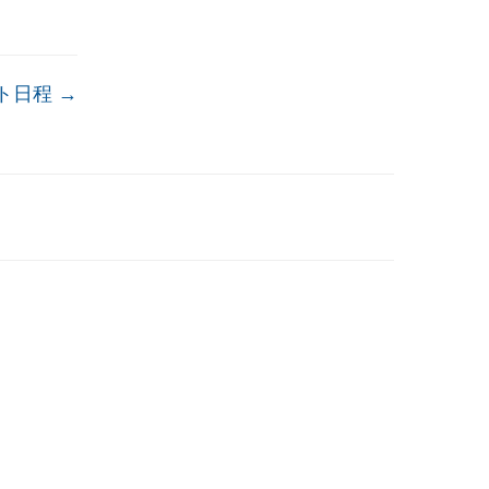
ト日程
→